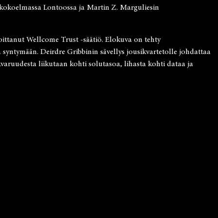
in kokoelmassa Lontoossa ja Martin Z. Marguliesin
oittanut Wellcome Trust -säätiö. Elokuva on tehty
a syntymään. Deirdre Gribbinin sävellys jousikvartetolle johdattaa
aruudesta liikutaan kohti solutasoa, lihasta kohti dataa ja