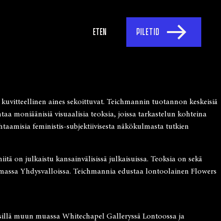
ET
EN
PILETID
kuvitteellinen aines sekoittuvat. Teichmannin tuotannon keskeisiä
a moniäänisiä visuaalisia teoksia, joissa tarkastelun kohteina
htaamisia feministis-subjektiivisesta näkökulmasta tutkien
itä on julkaistu kansainvälisissä julkaisuissa. Teoksia on sekä
elmassa Yhdysvalloissa. Teichmannia edustaa lontoolainen Flowers
t esillä muun muassa Whitechapel Galleryssä Lontoossa ja