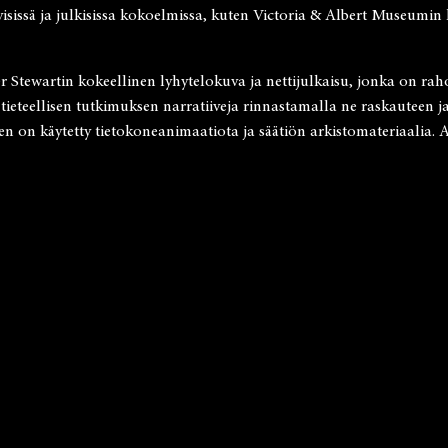
tyisissä ja julkisissa kokoelmissa, kuten Victoria & Albert Museum
 Stewartin kokeellinen lyhytelokuva ja nettijulkaisu, jonka on rah
 tieteellisen tutkimuksen narratiiveja rinnastamalla ne raskauteen j
on käytetty tietokoneanimaatiota ja säätiön arkistomateriaalia. Av