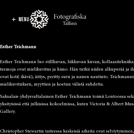
MENU
Esther Teichmann
Esther Teichmann luo stillkuvan, liikkuvan kuvan, kollaasitekniik
teemoja ovat mielikuvitus ja himo. Hän tutkii niiden alkuperää ja 
ovat koti(-ikävä), äitiys, peritty suru ja naisen nautinto. Teichma
mielikuvituksen, myyttien ja koetun välistä suhdetta.
Saksalais-yhdysvaltalainen Esther Teichmann toimii Lontoossa sekä E
yksityisissä että julkisissa kokoelmissa, kuten Victoria & Alber
Gallery.
Christopher Stewartin taiteessa keskeisiä aiheita ovat selviytymine