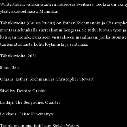
Winterthurin valokuvataiteen museossa Sveitsissä. Teoksia on yksi
yksityiskokoelmassa Miamissa.
Tähtikuvioita (
Constellations
) on Esther Teichmannin ja Christopher
montaasitekniikalla surrealismin hengessä. Se tutkii luovan työn ja
katsojan monikerroksiseen visuaaliseen maailmaan, jonka luomiseen 
tuntemattomasta kohti löytämistä ja syntymää.
Tähtikuvioita, 2021
8 min 35 s
Ohjaus: Esther Teichmann ja Christopher Stewart
Sävellys: Deirdre Gribbin
Esittäjä: The Benyounes Quartet
Leikkaus: Geiste Kincinaityte
Tietokoneanimaatiot: Liam Sielski Waters