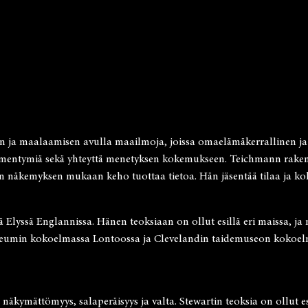
an ja maalaamisen avulla maailmoja, joissa omaelämäkerrallinen ja 
ilmentymiä sekä yhteyttä menetyksen kokemukseen. Teichmann rakenta
nnin näkemyksen mukaan keho tuottaa tietoa. Hän jäsentää tilaa ja ko
lyssä Englannissa. Hänen teoksiaan on ollut esillä eri maissa, ja ni
t Museumin kokoelmassa Lontoossa ja Clevelandin taidemuseon koko
n, näkymättömyys, salaperäisyys ja valta. Stewartin teoksia on ollu