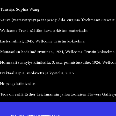
Tanssija: Sophia Wang
Vauva (vastasyntynyt ja taapero): Ada Virginia Teichmann Stewart
Wellcome Trust -säätiön kuva-arkiston materiaalit:
Lastesi silmät, 1945, Wellcome Trustin kokoelma
Munasolun hedelmöittyminen, 1924, Wellcome Trustin kokoelma
Normaali synnytys klinikalla, 3. osa: ponnistusvaihe, 1926, Well
Fraktaaliarpia, suolavettä ja kyyneliä, 2015
Hopeagelatiinivedos
Teos on esillä Esther Teichmannin ja lontoolaisen Flowers Galleryn