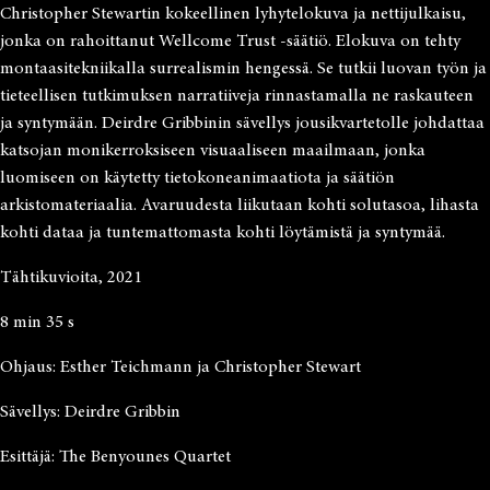
Christopher Stewartin kokeellinen lyhytelokuva ja nettijulkaisu,
jonka on rahoittanut Wellcome Trust -säätiö. Elokuva on tehty
montaasitekniikalla surrealismin hengessä. Se tutkii luovan työn ja
tieteellisen tutkimuksen narratiiveja rinnastamalla ne raskauteen
ja syntymään. Deirdre Gribbinin sävellys jousikvartetolle johdattaa
katsojan monikerroksiseen visuaaliseen maailmaan, jonka
luomiseen on käytetty tietokoneanimaatiota ja säätiön
arkistomateriaalia. Avaruudesta liikutaan kohti solutasoa, lihasta
kohti dataa ja tuntemattomasta kohti löytämistä ja syntymää.
Tähtikuvioita, 2021
8 min 35 s
Ohjaus: Esther Teichmann ja Christopher Stewart
Sävellys: Deirdre Gribbin
Esittäjä: The Benyounes Quartet