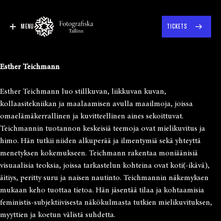
MENU
TICKETS
Esther Teichmann
Esther Teichmann luo stillkuvan, liikkuvan kuvan,
kollaasitekniikan ja maalaamisen avulla maailmoja, joissa
omaelämäkerrallinen ja kuvitteellinen aines sekoittuvat.
Teichmannin tuotannon keskeisiä teemoja ovat mielikuvitus ja
himo. Hän tutkii niiden alkuperää ja ilmentymiä sekä yhteyttä
menetyksen kokemukseen. Teichmann rakentaa moniäänisiä
visuaalisia teoksia, joissa tarkastelun kohteina ovat koti(-ikävä),
äitiys, peritty suru ja naisen nautinto. Teichmannin näkemyksen
mukaan keho tuottaa tietoa. Hän jäsentää tilaa ja kohtaamisia
feministis-subjektiivisesta näkökulmasta tutkien mielikuvituksen,
myyttien ja koetun välistä suhdetta.