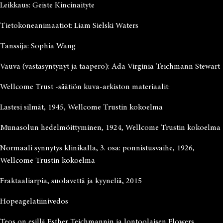
Leikkaus: Geiste Kincinaityte
Tietokoneanimaatiot: Liam Sielski Waters
Tanssija: Sophia Wang
Vauva (vastasyntynyt ja taapero): Ada Virginia Teichmann Stewart
Wellcome Trust -säätiön kuva-arkiston materiaalit:
Lastesi silmät, 1945, Wellcome Trustin kokoelma
Munasolun hedelmöittyminen, 1924, Wellcome Trustin kokoelma
Normaali synnytys klinikalla, 3. osa: ponnistusvaihe, 1926,
Wellcome Trustin kokoelma
Fraktaaliarpia, suolavettä ja kyyneliä, 2015
Hopeagelatiinivedos
Teos on esillä Esther Teichmannin ja lontoolaisen Flowers