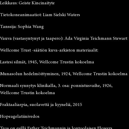
Leikkaus: Geiste Kincinaityte
Tietokoneanimaatiot: Liam Sielski Waters
Tanssija: Sophia Wang
Vauva (vastasyntynyt ja taapero): Ada Virginia Teichmann Stewart
Wellcome Trust -säätiön kuva-arkiston materiaalit:
Lastesi silmät, 1945, Wellcome Trustin kokoelma
Munasolun hedelmöittyminen, 1924, Wellcome Trustin kokoelma
Normaali synnytys klinikalla, 3. osa: ponnistusvaihe, 1926,
Wellcome Trustin kokoelma
Fraktaaliarpia, suolavettä ja kyyneliä, 2015
Hopeagelatiinivedos
Teos on esillä Esther Teichmannin ja lontoolaisen Flowers