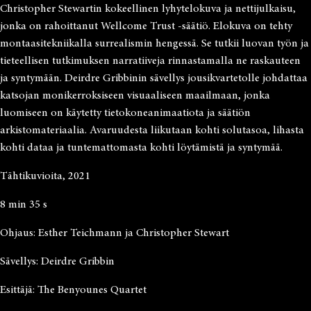
Christopher Stewartin kokeellinen lyhytelokuva ja nettijulkaisu,
jonka on rahoittanut Wellcome Trust -säätiö. Elokuva on tehty
montaasitekniikalla surrealismin hengessä. Se tutkii luovan työn ja
tieteellisen tutkimuksen narratiiveja rinnastamalla ne raskauteen
ja syntymään. Deirdre Gribbinin sävellys jousikvartetolle johdattaa
katsojan monikerroksiseen visuaaliseen maailmaan, jonka
luomiseen on käytetty tietokoneanimaatiota ja säätiön
arkistomateriaalia. Avaruudesta liikutaan kohti solutasoa, lihasta
kohti dataa ja tuntemattomasta kohti löytämistä ja syntymää.
Tähtikuvioita, 2021
8 min 35 s
Ohjaus: Esther Teichmann ja Christopher Stewart
Sävellys: Deirdre Gribbin
Esittäjä: The Benyounes Quartet