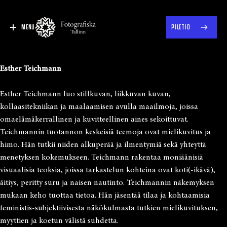
MENU
PILETID
Esther Teichmann
Esther Teichmann luo stillkuvan, liikkuvan kuvan,
kollaasitekniikan ja maalaamisen avulla maailmoja, joissa
omaelämäkerrallinen ja kuvitteellinen aines sekoittuvat.
Teichmannin tuotannon keskeisiä teemoja ovat mielikuvitus ja
himo. Hän tutkii niiden alkuperää ja ilmentymiä sekä yhteyttä
menetyksen kokemukseen. Teichmann rakentaa moniäänisiä
visuaalisia teoksia, joissa tarkastelun kohteina ovat koti(-ikävä),
äitiys, peritty suru ja naisen nautinto. Teichmannin näkemyksen
mukaan keho tuottaa tietoa. Hän jäsentää tilaa ja kohtaamisia
feministis-subjektiivisesta näkökulmasta tutkien mielikuvituksen,
myyttien ja koetun välistä suhdetta.