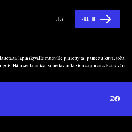
ET
EN
PILETID
itetaan läpinäkyvälle muoville piirretty tai painettu kuva, joka
u pois. Näin seulaan jää painettavan kuvion sapluuna. Painoväri