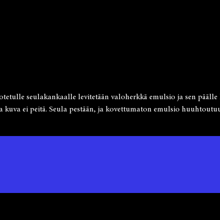
etulle seulakankaalle levitetään valoherkkä emulsio ja sen päälle la
ta kuva ei peitä. Seula pestään, ja kovettumaton emulsio huuhtoutu