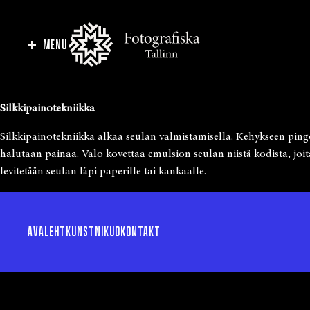
MENU
Silkkipainotekniikka
Silkkipainotekniikka alkaa seulan valmistamisella. Kehykseen pingot
halutaan painaa. Valo kovettaa emulsion seulan niistä kodista, joi
levitetään seulan läpi paperille tai kankaalle.
AVALEHT
KUNSTNIKUD
KONTAKT