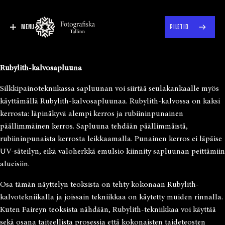
MENU
PILETID
Rubylith-kalvosapluuna
Silkkipainotekniikassa sapluunan voi siirtää seulakankaalle myös
käyttämällä Rubylith-kalvosapluunaa. Rubylith-kalvossa on kaksi
kerrosta: läpinäkyvä alempi kerros ja rubiininpunainen
päällimmäinen kerros. Sapluuna tehdään päällimmäistä,
rubiininpunaista kerrosta leikkaamalla. Punainen kerros ei läpäise
UV-säteilyn, eikä valoherkkä emulsio kiinnity sapluunan peittämiin
alueisiin.
Osa tämän näyttelyn teoksista on tehty kokonaan Rubylith-
kalvotekniikalla ja joissain tekniikkaa on käytetty muiden rinnalla.
Kuten Faireyn teoksista nähdään, Rubylith-tekniikkaa voi käyttää
sekä osana taiteellista prosessia että kokonaisten taideteosten