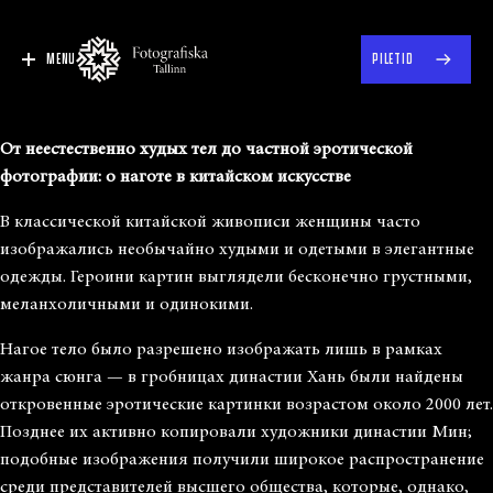
MENU
PILETID
От неестественно худых тел до частной эротической
фотографии: о наготе в китайском искусстве
В классической китайской живописи женщины часто
изображались необычайно худыми и одетыми в элегантные
одежды. Героини картин выглядели бесконечно грустными,
меланхоличными и одинокими.
Нагое тело было разрешено изображать лишь в рамках
жанра сюнга — в гробницах династии Хань были найдены
откровенные эротические картинки возрастом около 2000 лет.
Позднее их активно копировали художники династии Мин;
подобные изображения получили широкое распространение
среди представителей высшего общества, которые, однако,