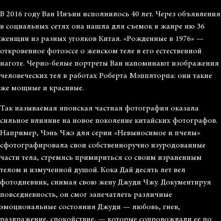
В 2016 году Ван Инъин исполнилось 40 лет. Через объявления
в социальных сетях она нашла для съемок в жанре ню 36
женщин из разных уголков Китая. «Рожденные в 1976» —
откровенное фотоэссе о женском теле в его естественной
наготе. Черно-белые портреты Ван напоминают изображения
человеческих тел в работах Роберта Мэпплторпа: они такие
же мощные и красивые.
Так называемая японская частная фотография оказала
сильное влияние на новое поколение китайских фотографов.
Например, Чэнь Чжэ для серии «Невыносимое и пчелы»
сфотографировала свои собственноручно изуродованные
части тела, стремясь примириться со своим израненным
телом и измученной душой. Кока Дай десять лет вел
фотодневник, снимая свою жену Джуди Чжу. Документируя
повседневность, он смог запечатлеть различные
эмоциональные состояния Джуди — любовь, гнев,
раздражение, спокойствие, — которые сопровождали ее по