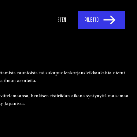
ET
EN
PILETID
tamista raunioista tai sukupuolenkorjausleikkauksista otetut
a ilman asenteita.
ittelemaansa, henkisen ristiriidan aikana syntynyttä maisemaa.
y-Japanissa.