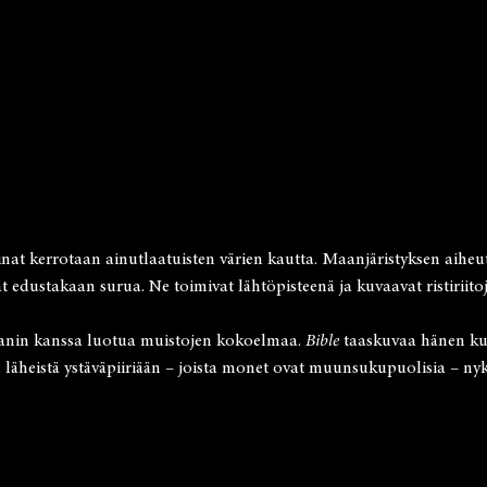
t kerrotaan ainutlaatuisten värien kautta. Maanjäristyksen aiheut
 edustakaan surua. Ne toimivat lähtöpisteenä ja kuvaavat ristiriitoj
anin kanssa luotua muistojen kokoelmaa.
Bible
taaskuvaa hänen kuv
läheistä ystäväpiiriään – joista monet ovat muunsukupuolisia – nyk