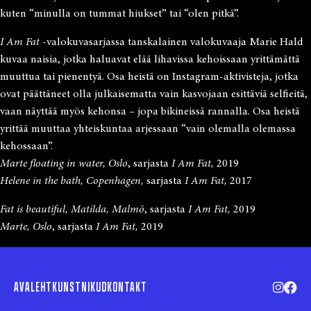
kuten “minulla on tummat hiukset” tai “olen pitkä”.
I Am Fat
-valokuvasarjassa tanskalainen valokuvaaja Marie Hald
kuvaa naisia, jotka haluavat elää lihavissa kehoissaan yrittämättä
muuttua tai pienentyä. Osa heistä on Instagram-aktivisteja, jotka
ovat päättäneet olla julkaisematta vain kasvojaan esittäviä selfieitä,
vaan näyttää myös kehonsa – jopa bikineissä rannalla. Osa heistä
yrittää muuttaa yhteiskuntaa arjessaan “vain olemalla olemassa
kehossaan”.
Marte floating in water, Oslo
, sarjasta
I Am Fat,
2019
Helene in the bath, Copenhagen,
sarjasta
I Am Fat,
2017
Fat is beautiful, Matilda, Malmö
, sarjasta
I Am Fat,
2019
Marte, Oslo
, sarjasta
I Am Fat,
2019
AVALEHT
KUNSTNIKUD
KONTAKT