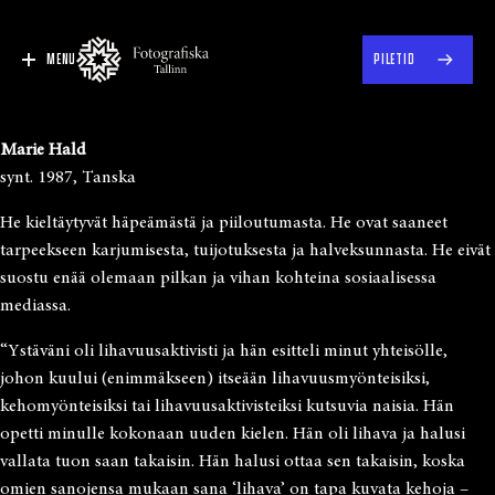
MENU
PILETID
Marie Hald
synt. 1987, Tanska
He kieltäytyvät häpeämästä ja piiloutumasta. He ovat saaneet
tarpeekseen karjumisesta, tuijotuksesta ja halveksunnasta. He eivät
suostu enää olemaan pilkan ja vihan kohteina sosiaalisessa
mediassa.
“Ystäväni oli lihavuusaktivisti ja hän esitteli minut yhteisölle,
johon kuului (enimmäkseen) itseään lihavuusmyönteisiksi,
kehomyönteisiksi tai lihavuusaktivisteiksi kutsuvia naisia. Hän
opetti minulle kokonaan uuden kielen. Hän oli lihava ja halusi
vallata tuon saan takaisin. Hän halusi ottaa sen takaisin, koska
omien sanojensa mukaan sana ‘lihava’ on tapa kuvata kehoja –