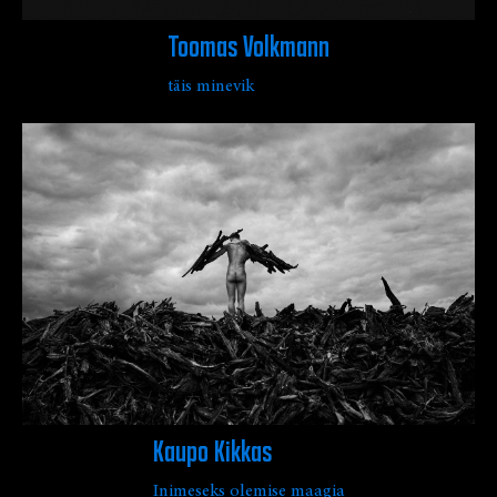
Toomas Volkmann
täis minevik
Kaupo Kikkas
Inimeseks olemise maagia