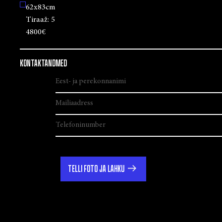
62x83cm
Tiraaž:
5
4800€
KONTAKTANDMED
TELLI FOTO JA LAHKU