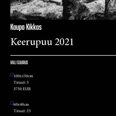
Kaupo Kikkas
Keerupuu 2021
VALI SUURUS
100x150cm
Tiraaž:
5
3750 EUR
60x40cm
Tiraaž:
25