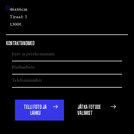
46x66cm
Tiraaž:
5
1300€
KONTAKTANDMED
TELLI FOTO JA
JÄTKA FOTODE
LAHKU
VALIMIST