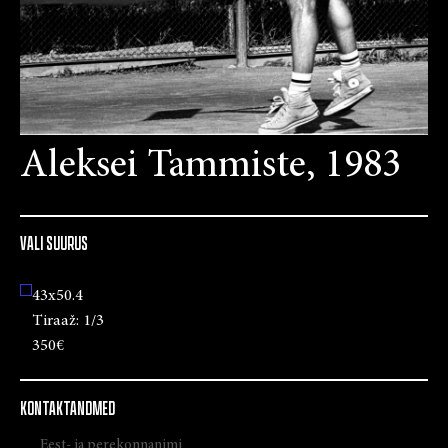
Aleksei Tammiste, 1983
VALI SUURUS
43x50.4
Tiraaž:
1/3
350€
KONTAKTANDMED