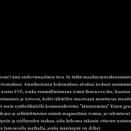
se) uusi audiovisuaalinen teos. Se tutkii maailmojenrakentamista t
rtomuksen. Ainutkertaisen kokemuksen aloittaa teoksen ensimmäinen
, avatar EVE, jonka ruumiillistumana toimii Bencicova itse, haastaa
antumiseen ja toivoon, kohti vähitellen muotoaan muuttavaa maailm
nevät usein symbolikielellä kommunikoivina “ääniruumiina”. Kuten g
ilojen ja arkkitehtuurien sisäisiä magneettisia voimia, ja vahvistavat 
äpeän ja syyllisyyden taakan, joka kehonsa takaisin ottavien naisten
ällä lumoavalla matkalla, jonka määränpää on Æther.