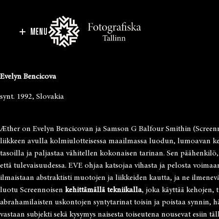
MENU
Evelyn Bencicova
synt. 1992, Slovakia
Æther on Evelyn Bencicovan ja Samson G Balfour Smithin (Screennoi
liikkeen avulla kolmiulotteisessa maailmassa luodun, lumoavan ke
tasoilla ja paljastaa vähitellen kokonaisen tarinan. Sen päähenkilö
että tulevaisuudessa. EVE ohjaa katsojaa vihasta ja pelosta voima
ilmaistaan abstraktisti muotojen ja liikkeiden kautta, ja ne ilme
luotu Screennoisen
kehittämällä tekniikalla
, joka käyttää kehojen, t
abrahamilaisten uskontojen syntytarinat toisin ja poistaa synnin, h
vastaan subjekti sekä kysymys naisesta toiseutena nousevat esiin t