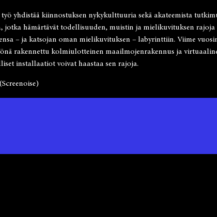
ö yhdistää kiinnostuksen nykykulttuuria sekä akateemista tutkimusta
 jotka hämärtävät todellisuuden, muistin ja mielikuvituksen rajoja 
sensa – ja katsojan oman mielikuvituksen – labyrinttiin. Viime vuos
yönä rakennettu kolmiulotteinen maailmojenrakennus ja virtuaali
liset installaatiot voivat haastaa sen rajoja.
(Screenoise)