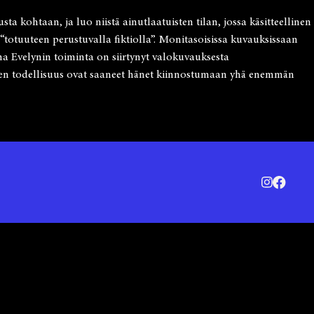
 kohtaan, ja luo niistä ainutlaatuisten tilan, jossa käsitteellinen
“totuuteen perustuvalla fiktiolla”. Monitasoisissa kuvauksissaan
ina Evelynin toiminta on siirtynyt valokuvauksesta
nen todellisuus ovat saaneet hänet kiinnostumaan yhä enemmän