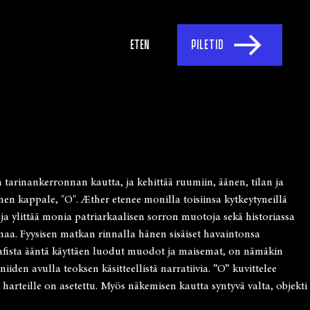
ET
EN
PILETID
arinankerronnan kautta, ja kehittää ruumiin, äänen, tilan ja
 kappale, "O". Æther etenee monilla toisiinsa kytkeytyneillä
 ja ylittää monia patriarkaalisen sorron muotoja sekä historiassa
aa. Fyysisen matkan rinnalla hänen sisäiset havaintonsa
raafista ääntä käyttäen luodut muodot ja maisemat, on nämäkin
niiden avulla teoksen käsitteellistä narratiivia. ”O” kuvittelee
 harteille on asetettu. Myös näkemisen kautta syntyvä valta, objekti