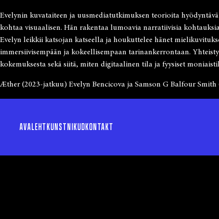
Evelynin kuvataiteen ja uusmediatutkimuksen teorioita hyödyntävä ty
kohtaa visuaalisen. Hän rakentaa lumoavia narratiivisia kohtauksia,
Evelyn leikkii katsojan katseella ja houkuttelee hänet mielikuvituk
immersiivisempään ja kokeellisempaan tarinankerrontaan. Yhteist
kokemuksesta sekä siitä, miten digitaalinen tila ja fyysiset moniaistil
Æther (2023-jatkuu) Evelyn Bencicova ja Samson G Balfour Smith 
AVALEHT
KUNSTNIKUD
KONTAKT