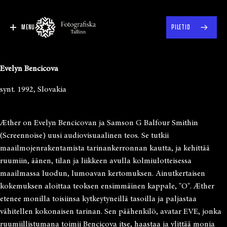
MENU
PILETID
Evelyn Bencicova
synt. 1992, Slovakia
Æther on Evelyn Bencicovan ja Samson G Balfour Smithin
(Screennoise) uusi audiovisuaalinen teos. Se tutkii
maailmojenrakentamista tarinankerronnan kautta, ja kehittää
ruumiin, äänen, tilan ja liikkeen avulla kolmiulotteisessa
maailmassa luodun, lumoavan kertomuksen. Ainutkertaisen
kokemuksen aloittaa teoksen ensimmäinen kappale, "O". Æther
etenee monilla toisiinsa kytkeytyneillä tasoilla ja paljastaa
vähitellen kokonaisen tarinan. Sen päähenkilö, avatar EVE, jonka
ruumiillistumana toimii Bencicova itse, haastaa ja ylittää monia