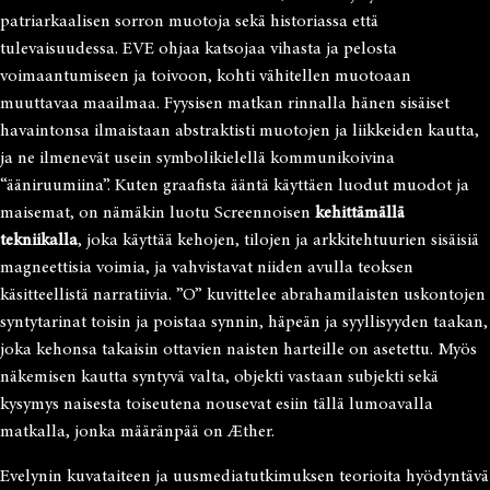
patriarkaalisen sorron muotoja sekä historiassa että
tulevaisuudessa. EVE ohjaa katsojaa vihasta ja pelosta
voimaantumiseen ja toivoon, kohti vähitellen muotoaan
muuttavaa maailmaa. Fyysisen matkan rinnalla hänen sisäiset
havaintonsa ilmaistaan abstraktisti muotojen ja liikkeiden kautta,
ja ne ilmenevät usein symbolikielellä kommunikoivina
“ääniruumiina”. Kuten graafista ääntä käyttäen luodut muodot ja
maisemat, on nämäkin luotu Screennoisen
kehittämällä
tekniikalla
, joka käyttää kehojen, tilojen ja arkkitehtuurien sisäisiä
magneettisia voimia, ja vahvistavat niiden avulla teoksen
käsitteellistä narratiivia. ”O” kuvittelee abrahamilaisten uskontojen
syntytarinat toisin ja poistaa synnin, häpeän ja syyllisyyden taakan,
joka kehonsa takaisin ottavien naisten harteille on asetettu. Myös
näkemisen kautta syntyvä valta, objekti vastaan subjekti sekä
kysymys naisesta toiseutena nousevat esiin tällä lumoavalla
matkalla, jonka määränpää on Æther.
Evelynin kuvataiteen ja uusmediatutkimuksen teorioita hyödyntävä