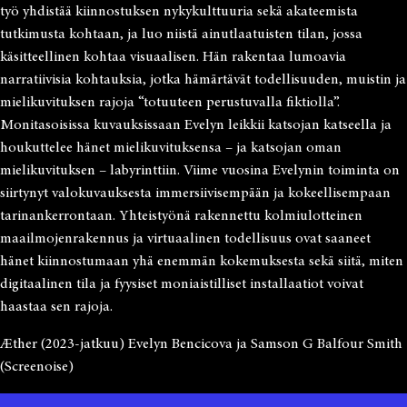
työ yhdistää kiinnostuksen nykykulttuuria sekä akateemista
tutkimusta kohtaan, ja luo niistä ainutlaatuisten tilan, jossa
käsitteellinen kohtaa visuaalisen. Hän rakentaa lumoavia
narratiivisia kohtauksia, jotka hämärtävät todellisuuden, muistin ja
mielikuvituksen rajoja “totuuteen perustuvalla fiktiolla”.
Monitasoisissa kuvauksissaan Evelyn leikkii katsojan katseella ja
houkuttelee hänet mielikuvituksensa – ja katsojan oman
mielikuvituksen – labyrinttiin. Viime vuosina Evelynin toiminta on
siirtynyt valokuvauksesta immersiivisempään ja kokeellisempaan
tarinankerrontaan. Yhteistyönä rakennettu kolmiulotteinen
maailmojenrakennus ja virtuaalinen todellisuus ovat saaneet
hänet kiinnostumaan yhä enemmän kokemuksesta sekä siitä, miten
digitaalinen tila ja fyysiset moniaistilliset installaatiot voivat
haastaa sen rajoja.
Æther (2023-jatkuu) Evelyn Bencicova ja Samson G Balfour Smith
(Screenoise)