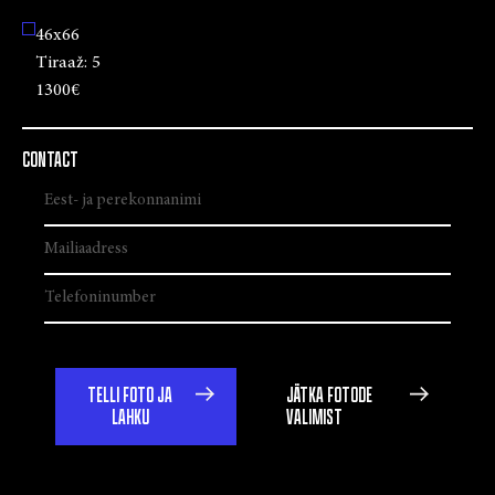
46x66
Tiraaž:
5
1300€
CONTACT
TELLI FOTO JA
JÄTKA FOTODE
LAHKU
VALIMIST