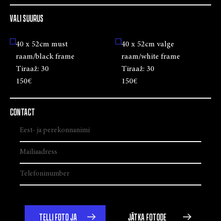
VALI SUURUS
40 x 52cm must
40 x 52cm valge
raam/black frame
raam/white frame
Tiraaž:
30
Tiraaž:
30
150€
150€
CONTACT
TELLI FOTO JA
JÄTKA FOTODE