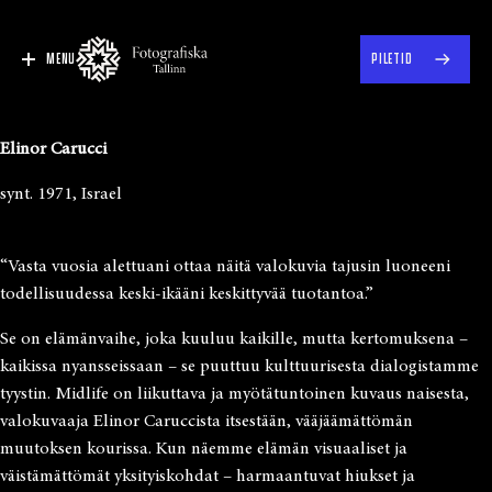
MENU
PILETID
Elinor Carucci
synt. 1971, Israel
“Vasta vuosia alettuani ottaa näitä valokuvia tajusin luoneeni
todellisuudessa keski-ikääni keskittyvää tuotantoa.”
Se on elämänvaihe, joka kuuluu kaikille, mutta kertomuksena –
kaikissa nyansseissaan – se puuttuu kulttuurisesta dialogistamme
tyystin. Midlife on liikuttava ja myötätuntoinen kuvaus naisesta,
valokuvaaja Elinor Caruccista itsestään, vääjäämättömän
muutoksen kourissa. Kun näemme elämän visuaaliset ja
väistämättömät yksityiskohdat – harmaantuvat hiukset ja