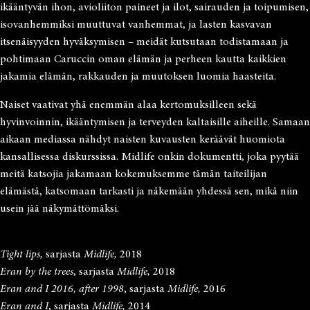
ikääntyvän ihon, avioliiton paineet ja ilot, sairauden ja toipumisen,
isovanhemmiksi muuttuvat vanhemmat, ja lasten kasvavan
itsenäisyyden hyväksymisen – meidät kutsutaan todistamaan ja
pohtimaan Caruccin oman elämän ja perheen kautta kaikkien
jakamia elämän, rakkauden ja muutoksen luomia haasteita.
Naiset vaativat yhä enemmän alaa kertomuksilleen sekä
hyvinvoinnin, ikääntymisen ja terveyden kaltaisille aiheille. Samaan
aikaan mediassa nähdyt naisten kuvausten keräävät huomiota
kansallisessa diskurssissa. Midlife onkin dokumentti, joka pyytää
meitä katsojia jakamaan kokemuksemme tämän taiteilijan
elämästä, katsomaan tarkasti ja näkemään yhdessä sen, mikä niin
usein jää näkymättömäksi.
Tight lips,
sarjasta
Midlife,
2018
Eran by the trees
, sarjasta
Midlife,
2018
Eran and I 2016, after 1998
, sarjasta
Midlife,
2016
Eran and I
, sarjasta
Midlife,
2014