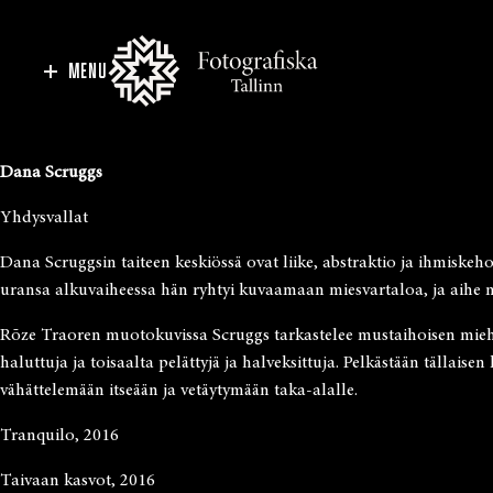
MENU
Dana Scruggs
Yhdysvallat
Dana Scruggsin taiteen keskiössä ovat liike, abstraktio ja ihmiskeh
uransa alkuvaiheessa hän ryhtyi kuvaamaan miesvartaloa, ja aihe nä
Rōze Traoren muotokuvissa Scruggs tarkastelee mustaihoisen miehen
haluttuja ja toisaalta pelättyjä ja halveksittuja. Pelkästään tällai
vähättelemään itseään ja vetäytymään taka-alalle.
Tranquilo, 2016
Taivaan kasvot, 2016