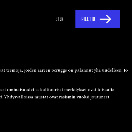
ET
EN
PILETID
ovat teemoja, joiden ääreen Scruggs on palannut yhä uudelleen. Jo
t ominaisuudet ja kulttuuriset merkitykset ovat toisaalta
että Yhdysvalloissa mustat ovat rasismin vuoksi joutuneet