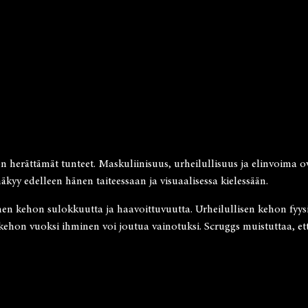
on herättämät tunteet. Maskuliinisuus, urheilullisuus ja elinvoima 
kyy edelleen hänen taiteessaan ja visuaalisessa kielessään.
 kehon sulokkuutta ja haavoittuvuutta. Urheilullisen kehon fyysise
sen kehon vuoksi ihminen voi joutua vainotuksi. Scruggs muistuttaa, 