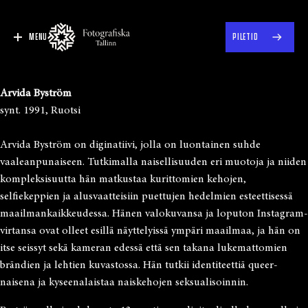
MENU
PILETID
Arvida Byström
synt. 1991, Ruotsi
Arvida Byström on diginatiivi, jolla on luontainen suhde
vaaleanpunaiseen. Tutkimalla naisellisuuden eri muotoja ja niiden
kompleksisuutta hän matkustaa kurittomien kehojen,
selfiekeppien ja alusvaatteisiin puettujen hedelmien esteettisessä
maailmankaikkeudessa. Hänen valokuvansa ja loputon Instagram-
virtansa ovat olleet esillä näyttelyissä ympäri maailmaa, ja hän on
itse seissyt sekä kameran edessä että sen takana lukemattomien
brändien ja lehtien kuvastossa. Hän tutkii identiteettiä queer-
naisena ja kyseenalaistaa naiskehojen seksualisoinnin.