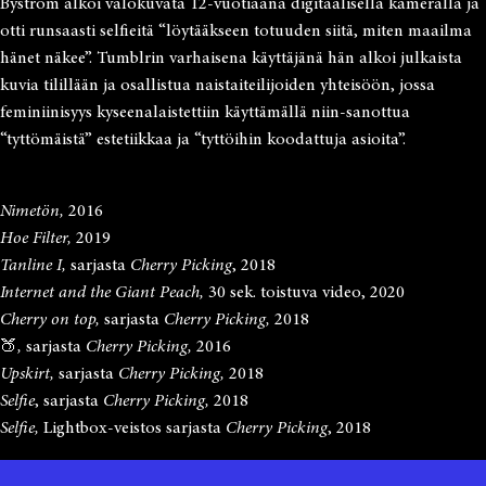
Byström alkoi valokuvata 12-vuotiaana digitaalisella kameralla ja
otti runsaasti selfieitä “löytääkseen totuuden siitä, miten maailma
hänet näkee”. Tumblrin varhaisena käyttäjänä hän alkoi julkaista
kuvia tilillään ja osallistua naistaiteilijoiden yhteisöön, jossa
feminiinisyys kyseenalaistettiin käyttämällä niin-sanottua
“tyttömäistä” estetiikkaa ja “tyttöihin koodattuja asioita”.
Nimetön,
2016
Hoe Filter,
2019
Tanline I,
sarjasta
Cherry Picking
, 2018
Internet and the Giant Peach,
30 sek. toistuva video, 2020
Cherry on top,
sarjasta
Cherry Picking,
2018
🍑
,
sarjasta
Cherry Picking,
2016
Upskirt,
sarjasta
Cherry Picking,
2018
Selfie
, sarjasta
Cherry Picking,
2018
Selfie,
Lightbox-veistos sarjasta
Cherry Picking
, 2018