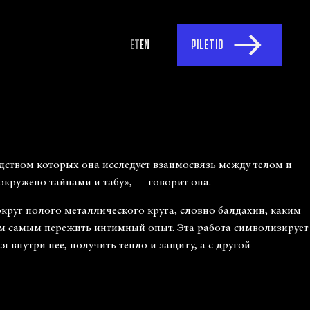
ET
EN
PILETID
ством которых она исследует взаимосвязь между телом и
 окружено тайнами и табу», — говорит она.
руг полого металлического круга, словно балдахин, каким
ем самым пережить интимный опыт. Эта работа символизирует
 внутри нее, получить тепло и защиту, а с другой —