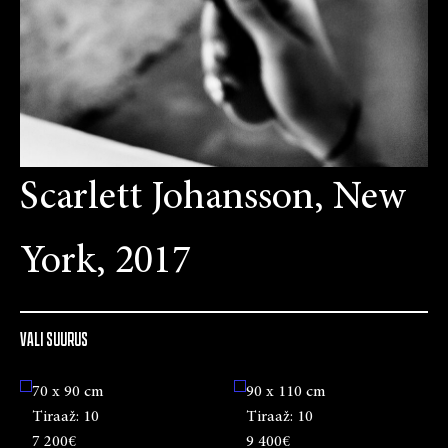
Scarlett Johansson, New
York, 2017
VALI SUURUS
70 x 90 cm
90 x 110 cm
Tiraaž:
10
Tiraaž:
10
7 200€
9 400€