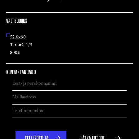
VALI SUURUS
52.6x90
Tiraaž:
1/3
800€
KONTAKTANDMED
TELLI FOTO JA
JÄTKA FOTODE