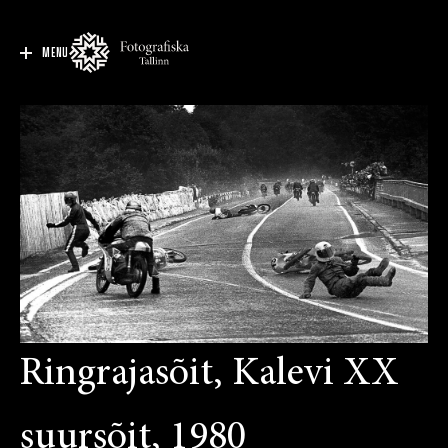
MENU
Ringrajasõit, Kalevi XX
suursõit, 1980