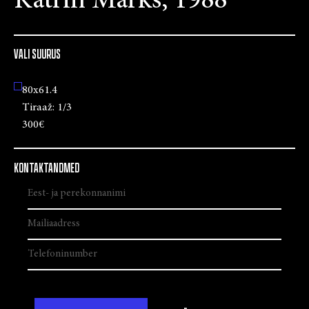
Katrin Marks, 1988
VALI SUURUS
80x61.4
Tiraaž:
1/3
300€
KONTAKTANDMED