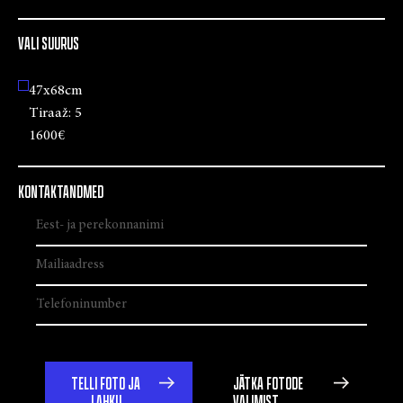
VALI SUURUS
47x68cm
Tiraaž:
5
1600€
KONTAKTANDMED
TELLI FOTO JA
JÄTKA FOTODE
LAHKU
VALIMIST