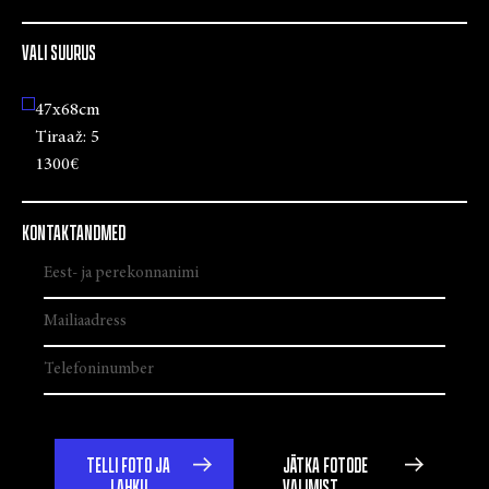
VALI SUURUS
47x68cm
Tiraaž:
5
1300€
KONTAKTANDMED
TELLI FOTO JA
JÄTKA FOTODE
LAHKU
VALIMIST