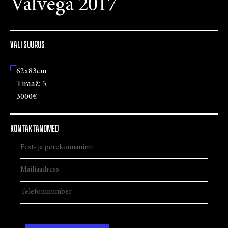
Valvega 2017
VALI SUURUS
62x83cm
Tiraaž:
5
3000€
KONTAKTANDMED