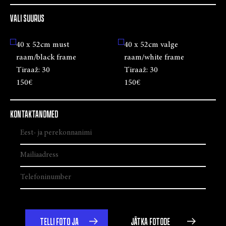
VALI SUURUS
40 x 52cm must
40 x 52cm valge
raam/black frame
raam/white frame
Tiraaž:
30
Tiraaž:
30
150€
150€
KONTAKTANDMED
TELLI FOTO JA
JÄTKA FOTODE