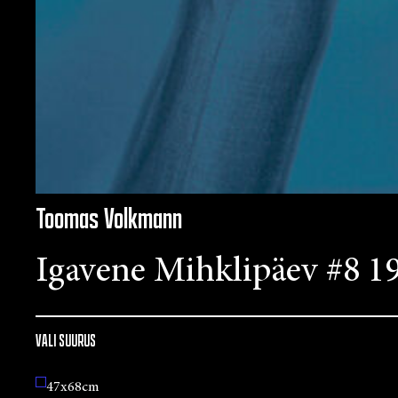
Toomas Volkmann
Igavene Mihklipäev #8 1
VALI SUURUS
47x68cm